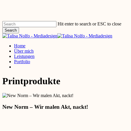
Skip
to
main
content
Hit enter to search or ESC to close
Search
Close
Search
Menu
Home
Über mich
Leistungen
Portfolio
linkedin
instagram
Printprodukte
New Norm – Wir malen Akt, nackt!